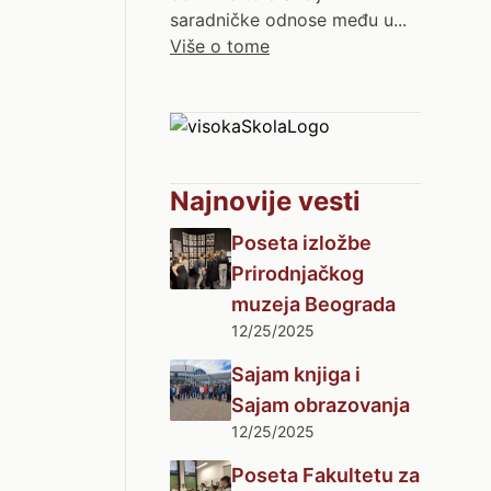
saradničke odnose među u...
Više o tome
Najnovije vesti
Poseta izložbe
Prirodnjačkog
muzeja Beograda
12/25/2025
Sajam knjiga i
Sajam obrazovanja
12/25/2025
Poseta Fakultetu za