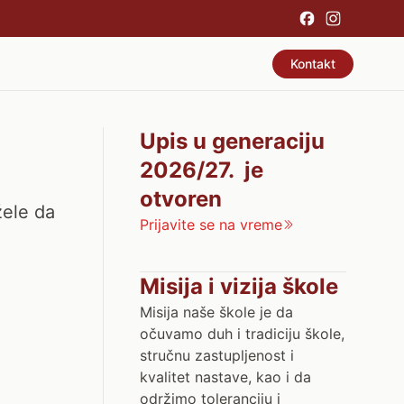
Kontakt
Upis u generaciju
2026/27. je
otvoren
žele da
Prijavite se na vreme
Misija i vizija škole
Misija naše škole je da
očuvamo duh i tradiciju škole,
stručnu zastupljenost i
kvalitet nastave, kao i da
održimo toleranciju i