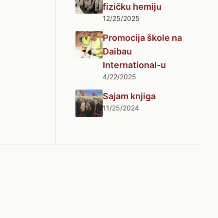
fizičku hemiju
12/25/2025
Promocija škole na
Daibau
International-u
4/22/2025
Sajam knjiga
11/25/2024