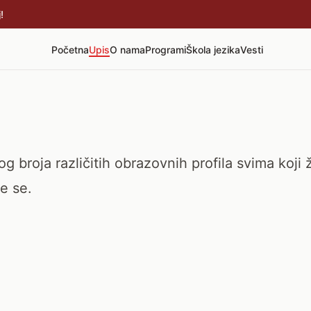
!
Početna
Upis
O nama
Programi
Škola jezika
Vesti
 broja različitih obrazovnih profila svima koji 
le se.