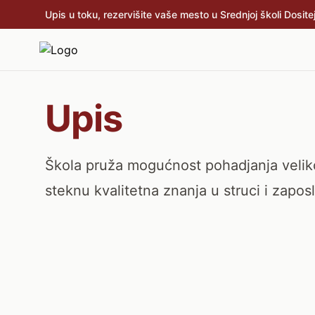
Upis u toku, rezervišite vaše mesto u Srednjoj školi Dositej
Upis
Škola pruža mogućnost pohadjanja velikog
steknu kvalitetna znanja u struci i zapos