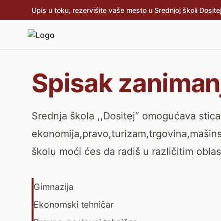
Upis u toku, rezervišite vaše mesto u Srednjoj školi Dositej
Spisak zaniman
Srednja škola ,,Dositej“ omogućava stica
ekonomija,pravo,turizam,trgovina,mašinst
školu moći ćes da radiš u različitim obla
Gimnazija
Ekonomski tehničar