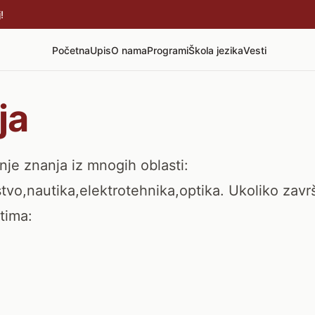
!
Početna
Upis
O nama
Programi
Škola jezika
Vesti
ja
nje znanja iz mnogih oblasti:
vo,nautika,elektrotehnika,optika. Ukoliko zavr
stima: