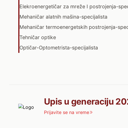
Elekroenergetičar za mreže I postrojenja-speci
Mehaničar alatnih mašina-specijalista
Mehaničar termoenergetskih postrojenja-speci
Tehničar optike
Optičar-Optometrista-specijalista
Upis u generaciju 20
Prijavite se na vreme