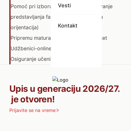
Vesti
Pomoć pri izboru fakulteta (organizovanje
predstavljanja fakulteta, profesionalna
Kontakt
orijentacija)
Pripremu maturanata za upis na fakultet
Udžbenici-online materijal za rad
Osiguranje učenika
Upis u generaciju 2026/27.
je otvoren!
Prijavite se na vreme