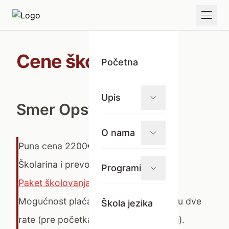
Cene školovanja
Početna
Upis
Smer Opsta gimnazija
O nama
Puna cena 2200€.
Školarina i prevoz 3700€.
Programi
Paket školovanja.
Mogućnost plaćanja iznosa školarine u dve
Škola jezika
rate (pre početka svakog polugodišta).