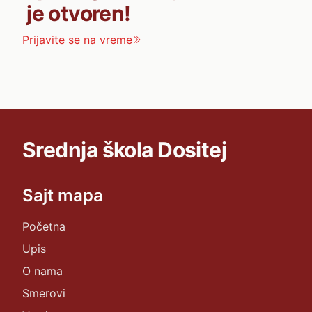
je otvoren!
Prijavite se na vreme
Srednja škola Dositej
Sajt mapa
Početna
Upis
O nama
Smerovi