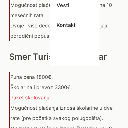
Mogućnost plaćanja iznosa školarine na 10
Vesti
mesečnih rata.
Kontakt
Dvoje i više dece iz iste porodice dobijaju
porodični popust
Smer Turistički tehničar
Puna cena 1800€.
Školarina i prevoz 3300€.
Paket školovanja.
Mogućnost plaćanja iznosa školarine u dve
rate (pre početka svakog polugodišta).