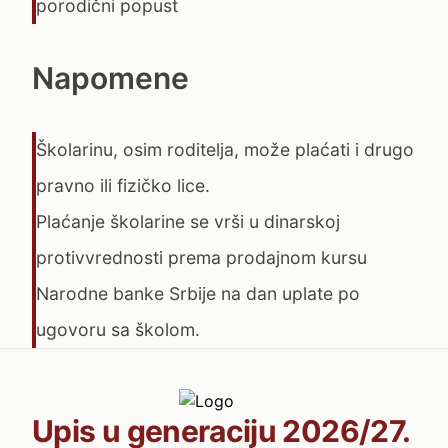
porodični popust
Napomene
Školarinu, osim roditelja, može plaćati i drugo
pravno ili fizičko lice.
Plaćanje školarine se vrši u dinarskoj
protivvrednosti prema prodajnom kursu
Narodne banke Srbije na dan uplate po
ugovoru sa školom.
Upis u generaciju 2026/27.