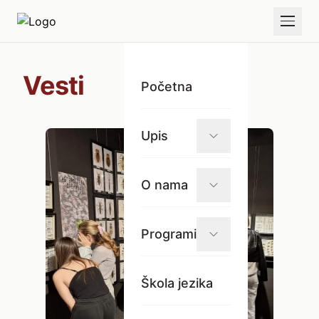
Vesti
Početna
Upis
O nama
Programi
Škola jezika