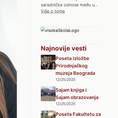
saradničke odnose među u...
Više o tome
Najnovije vesti
Poseta izložbe
Prirodnjačkog
muzeja Beograda
12/25/2025
Sajam knjiga i
Sajam obrazovanja
12/25/2025
Poseta Fakultetu za