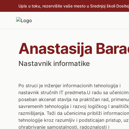
Upis u toku, rezervišite vaše mesto u Srednjoj školi Dositej
Anastasija Bara
Nastavnik informatike
Po struci je inženjer informacionih tehnologija i
nastavnik stručnih IT predmeta.U radu sa učenici
poseban akcenat stavlja na praktičan rad, primenu
savremenih tehnologija i razvoj logičkog I analitič
razmišljanja. Teži da učenicima približi informacio
tehnologije kroz razumljiv i podsticajan pristup, uz
ohrabrivanje samostalnosti, radoznalosti i