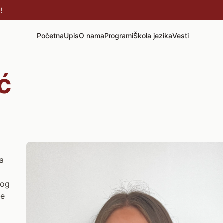
!
Početna
Upis
O nama
Programi
Škola jezika
Vesti
ć
ma
kog
ne