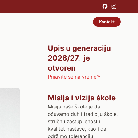
Kontakt
Upis u generaciju
2026/27. je
otvoren
Prijavite se na vreme
Misija i vizija škole
Misija naše škole je da
očuvamo duh i tradiciju škole,
stručnu zastupljenost i
kvalitet nastave, kao i da
održimo toleranciju i