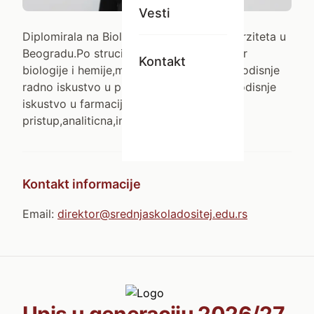
Vesti
Diplomirala na Biološkom fakultetu Univerziteta u
Beogradu.Po struci je diplomirani profesor
Kontakt
biologije i hemije,master biolog.Ima visegodisnje
radno iskustvo u prosveti,takodje i visegodisnje
iskustvo u farmaciji.Pedagoski
pristup,analiticna,inovativna.
Kontakt informacije
Email:
direktor@srednjaskoladositej.edu.rs
Upis u generaciju 2026/27.