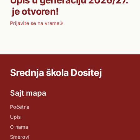
je otvoren!
Prijavite se na vreme
Srednja škola Dositej
Sajt mapa
Početna
Upis
O nama
Smerovi