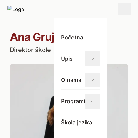
Ana Grujić
Početna
Direktor škole
Upis
O nama
Programi
Škola jezika