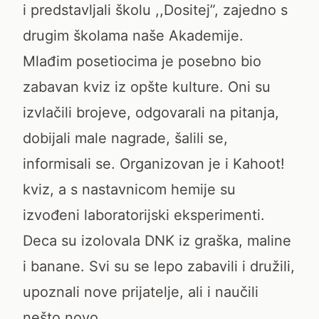
i predstavljali školu ,,Dositej”, zajedno s
drugim školama naše Akademije.
Mlađim posetiocima je posebno bio
zabavan kviz iz opšte kulture. Oni su
izvlačili brojeve, odgovarali na pitanja,
dobijali male nagrade, šalili se,
informisali se. Organizovan je i Kahoot!
kviz, a s nastavnicom hemije su
izvođeni laboratorijski eksperimenti.
Deca su izolovala DNK iz graška, maline
i banane. Svi su se lepo zabavili i družili,
upoznali nove prijatelje, ali i naučili
nešto novo.