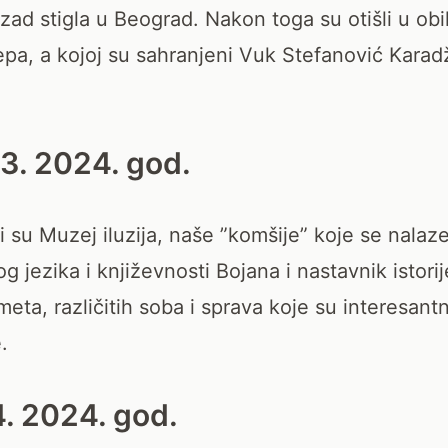
zad stigla u Beograd. Nakon toga su otišli u obi
pa, a kojoj su sahranjeni Vuk Stefanović Karadži
03. 2024. god.
li su Muzej iluzija, naše ”komšije” koje se nalaz
g jezika i književnosti Bojana i nastavnik istori
dmeta, različitih soba i sprava koje su interesant
.
4. 2024. god.