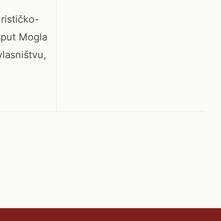
rističko-
sput Mogla
vlasništvu,