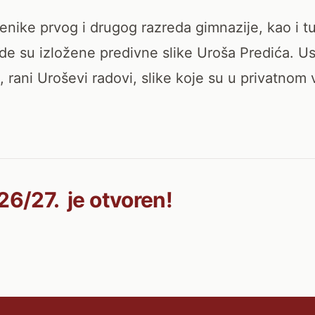
nike prvog i drugog razreda gimnazije, kao i tu
gde su izložene predivne slike Uroša Predića. U
rani Uroševi radovi, slike koje su u privatnom 
26/27. je otvoren!