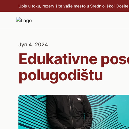
Upis u toku, rezervišite vaše mesto u Srednjoj školi Dositej
Јул 4. 2024.
Edukativne pos
polugodištu