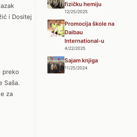
fizičku hemiju
lazak
12/25/2025
ć i Dositej
Promocija škole na
Daibau
International-u
4/22/2025
Sajam knjiga
11/25/2024
e preko
je Saša.
ne za