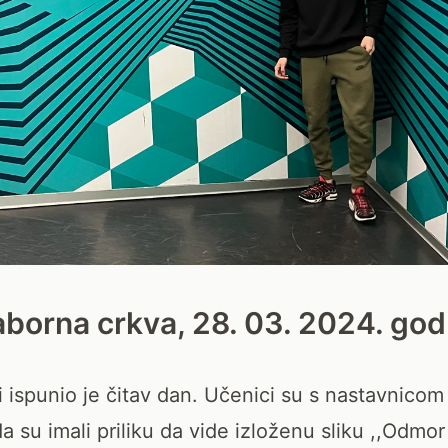
aborna crkva, 28. 03. 2024. god
i ispunio je čitav dan. Učenici su s nastavnico
a su imali priliku da vide izloženu sliku ,,Odmor