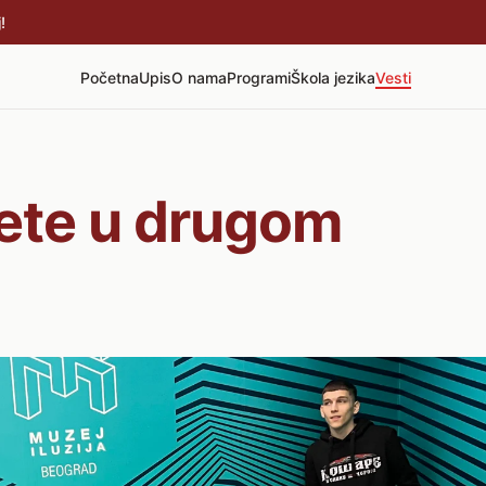
!
Početna
Upis
O nama
Programi
Škola jezika
Vesti
ete u drugom