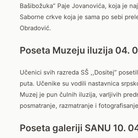
Bašibožuka” Paje Jovanovića, koja je naj
Saborne crkve koja je sama po sebi prele
Obradović.
Poseta Muzeju iluzija 04. 
Učenici svih razreda SŠ ,,Dositej” poseti
puta. Učenike su vodili nastavnica srpsko
Muzej je pun čulnih iluzija, varljivih pre
posmatranje, razmatranje i fotografisanje
Poseta galeriji SANU 10. 0