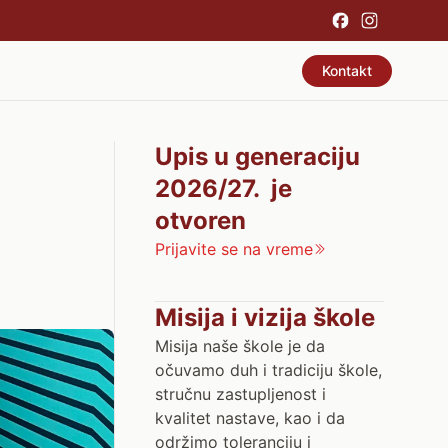
Kontakt
Upis u generaciju
2026/27. je
otvoren
Prijavite se na vreme
Misija i vizija škole
Misija naše škole je da
očuvamo duh i tradiciju škole,
stručnu zastupljenost i
kvalitet nastave, kao i da
održimo toleranciju i