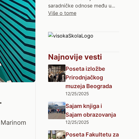
saradničke odnose među u...
Više o tome
Najnovije vesti
Poseta izložbe
Prirodnjačkog
muzeja Beograda
12/25/2025
.
Sajam knjiga i
Sajam obrazovanja
m Marinom
12/25/2025
Poseta Fakultetu za